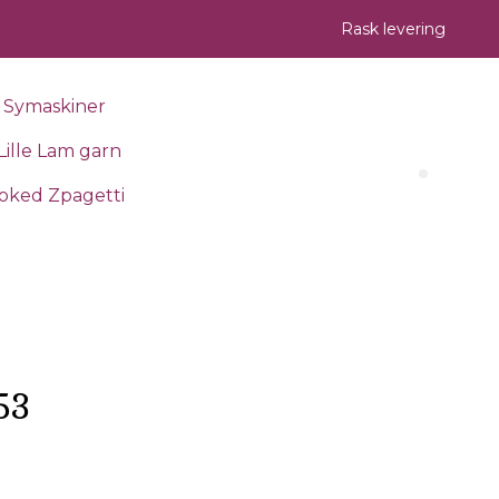
Rask levering
Symaskiner
Lille Lam garn
Search 
oked Zpagetti
53