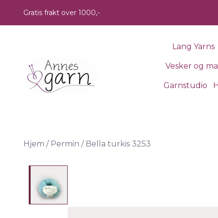
Skip to main content
Gratis frakt over 1000,-
Lang Yarns
Vesker og m
Garnstudio
H
Hjem
/
Permin
/
Bella turkis 3253