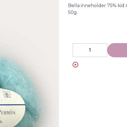
Description
Bella inneholder 75% kid 
50g.
Decrease
Increase