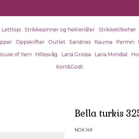
Lettlopi
Strikkepinner og heklenåler
Strikketilbehør
apper
Oppskrifter
Outlet
Sandnes
Rauma
Permin
ouse of Yarn
Hillesvåg
Lana Grossa
Lana Mondial
Ho
Kort&Godt
Bella turkis 32
Produktdetaljer
NOK 149