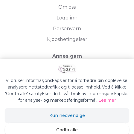
Om oss
Logg inn
Personvern
Kjøpsbetingelser
Annes garn
Storgata 19, 2750 Gran
Org.nr. 994050613
Vi bruker informasjonskapsler for å forbedre din opplevelse,
analysere nettstedtrafikk og tilpasse innhold. Ved å klikke
'Godta alle' samtykker du til vår bruk av informasjonskapsler
for analyse- og markedsføringsformål.
Les mer
Annes Garn © 2026
Kun nødvendige
Siden driftes av
Shoplabs
Godta alle