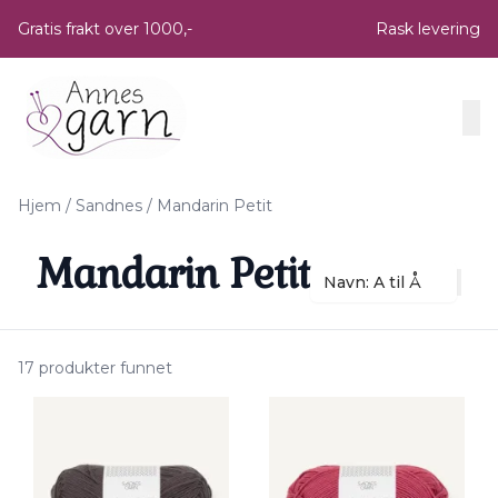
Skip to main content
Gratis frakt over 1000,-
Rask levering
Hjem
/
Sandnes
/
Mandarin Petit
Mandarin Petit
Navn: A til Å
17 produkter funnet