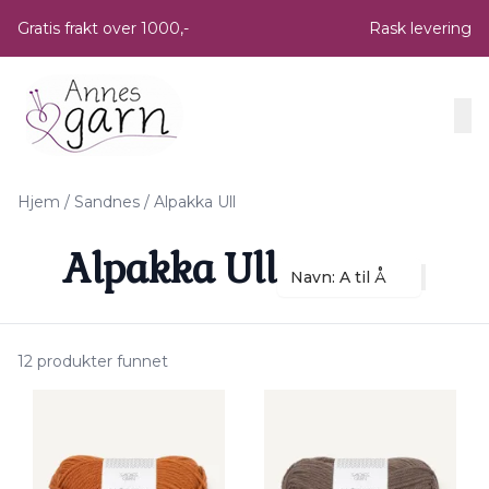
Skip to main content
Gratis frakt over 1000,-
Rask levering
Hjem
/
Sandnes
/
Alpakka Ull
Alpakka Ull
Navn: A til Å
12 produkter funnet