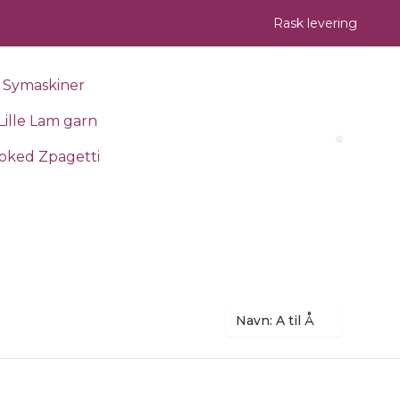
Rask levering
Symaskiner
Lille Lam garn
Search 
oked Zpagetti
Navn: A til Å