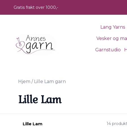
Skip to main content
Gratis frakt over 1000,-
Lang Yarns
Vesker og m
Garnstudio
H
Hjem
/
Lille Lam garn
Lille Lam
Lille Lam
14 produk