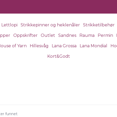
Lettlopi
Strikkepinner og heklenåler
Strikketilbehør
apper
Oppskrifter
Outlet
Sandnes
Rauma
Permin
ouse of Yarn
Hillesvåg
Lana Grossa
Lana Mondial
Ho
Kort&Godt
ter funnet