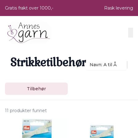
Skip to main content
Gratis frakt over 1000,-
Rask levering
Strikketilbehør
Navn: A til Å
Tilbehør
11 produkter funnet