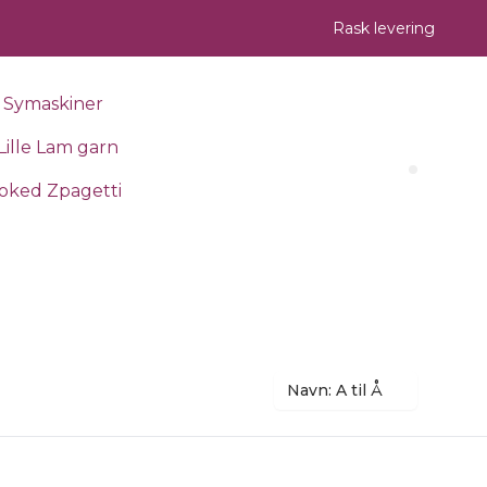
Rask levering
Symaskiner
Lille Lam garn
Search 
oked Zpagetti
Navn: A til Å