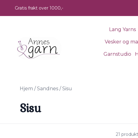
Skip to main content
Gratis frakt over 1000,-
Lang Yarns
Vesker og m
Garnstudio
H
Hjem
/
Sandnes
/
Sisu
Sisu
21 produk