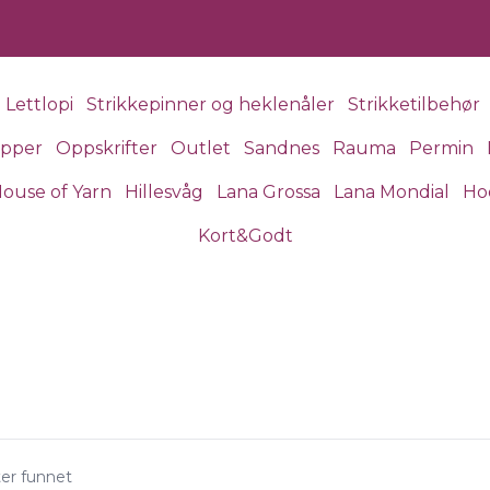
Lettlopi
Strikkepinner og heklenåler
Strikketilbehør
apper
Oppskrifter
Outlet
Sandnes
Rauma
Permin
ouse of Yarn
Hillesvåg
Lana Grossa
Lana Mondial
Ho
Kort&Godt
ter funnet