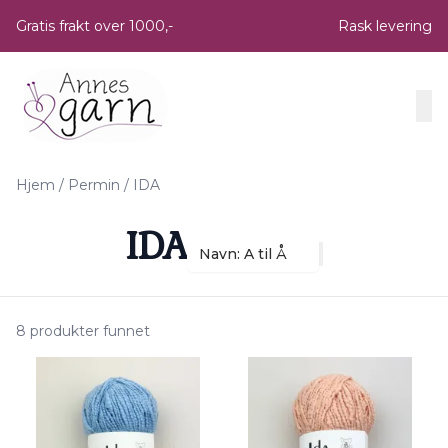
Skip to main content
Gratis frakt over 1000,-
Rask levering
Hjem
/
Permin
/
IDA
IDA
Navn: A til Å
8 produkter funnet