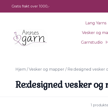
Skip to main content
Gratis frakt over 1000,-
Lang Yarns
Vesker og m
Garnstudio
H
Hjem
/
Vesker og mapper
/
Re:designed vesker
Re:designed vesker og
1 produkt