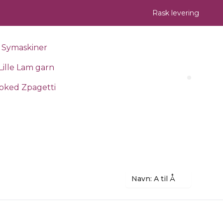
Rask levering
Symaskiner
Lille Lam garn
Search 
oked Zpagetti
Navn: A til Å