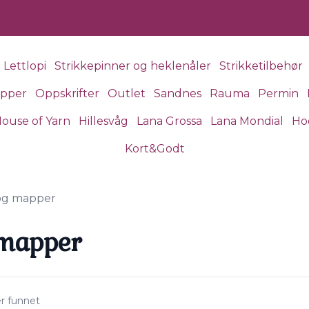
Lettlopi
Strikkepinner og heklenåler
Strikketilbehør
apper
Oppskrifter
Outlet
Sandnes
Rauma
Permin
ouse of Yarn
Hillesvåg
Lana Grossa
Lana Mondial
Ho
Kort&Godt
 og mapper
 mapper
er funnet