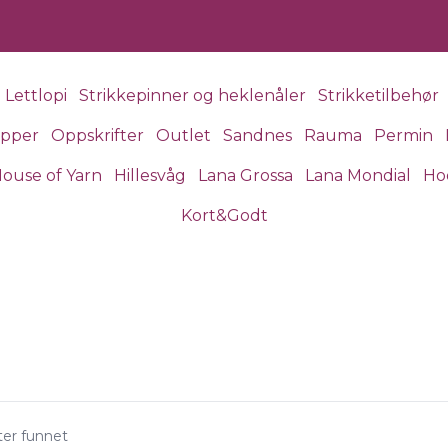
Lettlopi
Strikkepinner og heklenåler
Strikketilbehør
apper
Oppskrifter
Outlet
Sandnes
Rauma
Permin
ouse of Yarn
Hillesvåg
Lana Grossa
Lana Mondial
Ho
Kort&Godt
ter funnet