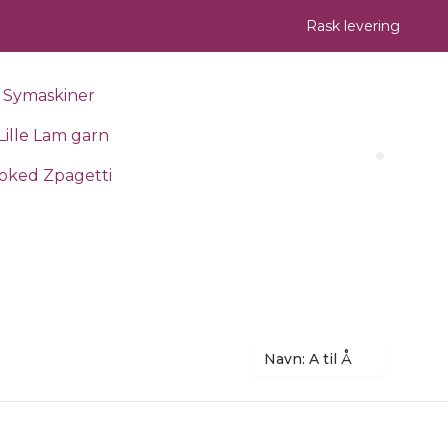
Rask levering
Symaskiner
Lille Lam garn
Search 
oked Zpagetti
Navn: A til Å