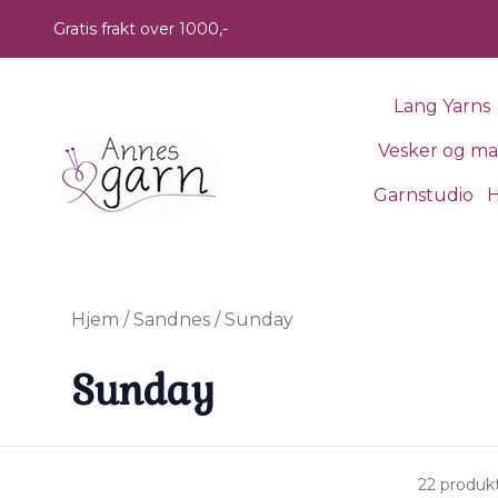
Skip to main content
Gratis frakt over 1000,-
Lang Yarns
Vesker og m
Garnstudio
H
Hjem
/
Sandnes
/
Sunday
Sunday
22 produk