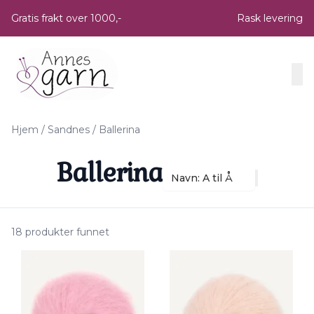
Skip to main content
Gratis frakt over 1000,-
Rask levering
Hjem
/
Sandnes
/
Ballerina
Ballerina
Navn: A til Å
18 produkter funnet