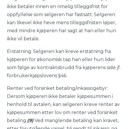
ikke betaler innen en rimelig tilleggsfrist for
oppfyllelse som selgeren har fastsatt. Selgeren
kan likevel ikke heve mens tilleggsfristen løper,
med mindre kjøperen har sagt at han eller hun
ikke vil betale.
Erstatning: Selgeren kan kreve erstatning fra
kjøperen for økonomisk tap han eller hun lider
som følge av kontraktsbrudd fra kjøperens side jf.
forbrukerkjøpslovens §46.
Renter ved forsinket betaling/inkassogebyr:
Dersom kjøperen ikke betaler kjøpesummen i
henhold til avtalen, kan selgeren kreve renter av
kjøpesummen etter lov om renter ved forsinket
betaling.
(9)
Ved manglende betaling kan kravet,
etter forutgående varsel, bli sendt til inkasso, og