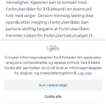
minnelighet. Kjøperen kan ta kontakt med
Forbrukerrådet for å få bistand i en eventuell
tvist med selger. Dersom minnelig løsning ikke
oppnås etter megling i Forbrukerrådet, kan
partene skriftlig begjære at Forbrukerrådet
fremmer tvisten for Forbrukertvistutvalget.13
Vedtak av Forbrukertvistutvalget er rettskraftig
fire uker etter forkynning. Før vedtaket er
rettskraftig, kan partene, ved innsendelse av
Vi bruker informasjonskapsler for å forbedre din opplevelse,
stevning til Forbrukertvistutvalget, bringe
analysere nettstedtrafikk og tilpasse innhold. Ved å klikke
'Godta alle' samtykker du til vår bruk av informasjonskapsler
vedtaket inn for tingretten.
for analyse- og markedsføringsformål.
Les mer
Kun nødvendige
18. Kildeliste
Godta alle
1.
Se lov av 19. juni 1969 nr. 66 om merverdiavgift §