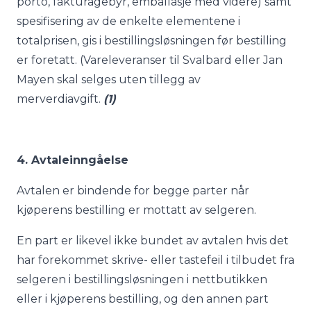
porto, fakturagebyr, emballasje med videre) samt
spesifisering av de enkelte elementene i
totalprisen, gis i bestillingsløsningen før bestilling
er foretatt. (Vareleveranser til Svalbard eller Jan
Mayen skal selges uten tillegg av
merverdiavgift.
(1)
4. Avtaleinngåelse
Avtalen er bindende for begge parter når
kjøperens bestilling er mottatt av selgeren.
En part er likevel ikke bundet av avtalen hvis det
har forekommet skrive- eller tastefeil i tilbudet fra
selgeren i bestillingsløsningen i nettbutikken
eller i kjøperens bestilling, og den annen part