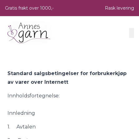
Skip to main content
Gratis frakt over 1000,-
Rask levering
Standard salgsbetingelser for forbrukerkjøp
av varer over
Internett
Innholdsfortegnelse:
Innledning
1. Avtalen