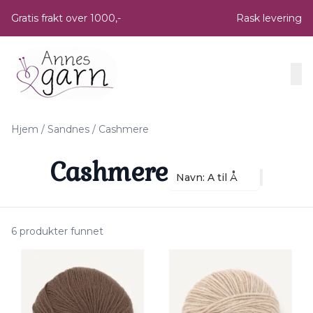
Skip to main content
Gratis frakt over 1000,-
Rask levering
Hjem
/
Sandnes
/
Cashmere
Cashmere
Navn: A til Å
6 produkter funnet