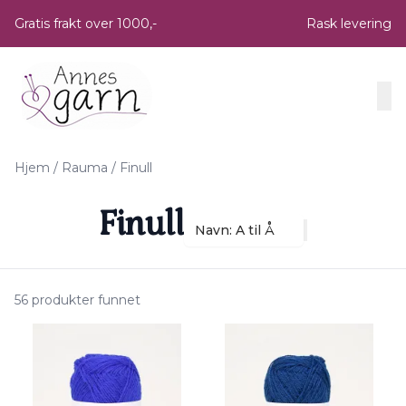
Skip to main content
Gratis frakt over 1000,-
Rask levering
Hjem
/
Rauma
/
Finull
Finull
Navn: A til Å
56 produkter funnet