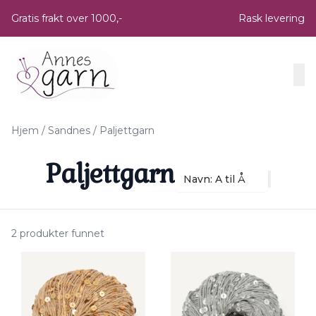
Skip to main content
Gratis frakt over 1000,-
Rask levering
Hjem
/
Sandnes
/
Paljettgarn
Paljettgarn
Navn: A til Å
2 produkter funnet