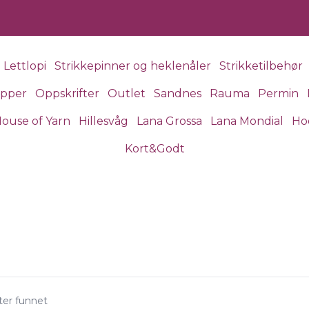
Lettlopi
Strikkepinner og heklenåler
Strikketilbehør
apper
Oppskrifter
Outlet
Sandnes
Rauma
Permin
ouse of Yarn
Hillesvåg
Lana Grossa
Lana Mondial
Ho
Kort&Godt
ter funnet