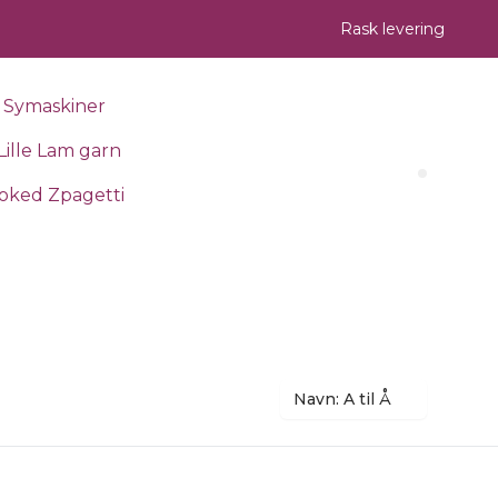
Rask levering
Symaskiner
Lille Lam garn
Search 
oked Zpagetti
Navn: A til Å