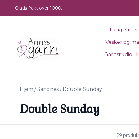
Skip to main content
Gratis frakt over 1000,-
Lang Yarns
Vesker og m
Garnstudio
H
Hjem
/
Sandnes
/
Double Sunday
Double Sunday
29 produk