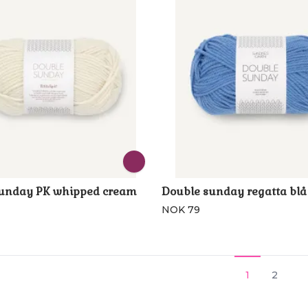
sunday PK whipped cream
Double sunday regatta blå
NOK 79
1
2