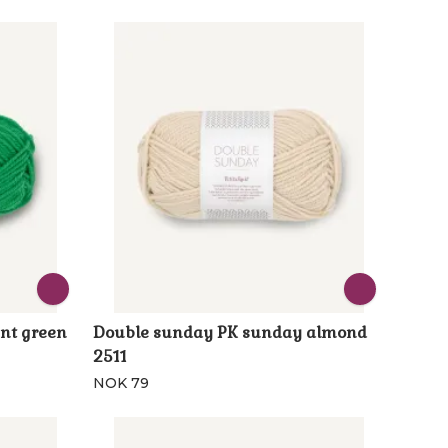
nt green
Double sunday PK sunday almond
2511
NOK 79