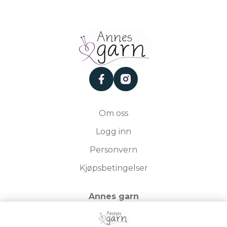
facebook
instagram
Om oss
Logg inn
Personvern
Kjøpsbetingelser
Annes garn
Storgata 19, 2750 Gran
Org.nr. 994050613