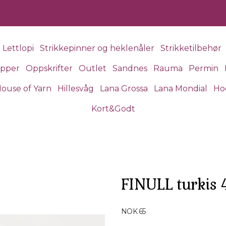
Lettlopi
Strikkepinner og heklenåler
Strikketilbehør
apper
Oppskrifter
Outlet
Sandnes
Rauma
Permin
ouse of Yarn
Hillesvåg
Lana Grossa
Lana Mondial
Ho
Kort&Godt
FINULL turkis
Produktdetaljer
NOK 65