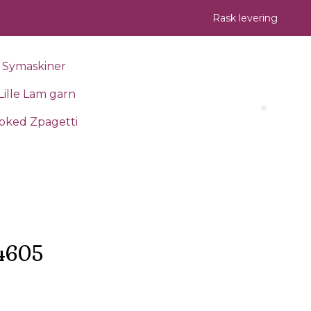
Rask levering
Symaskiner
Lille Lam garn
Search 
oked Zpagetti
 4605