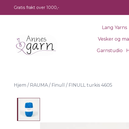
Skip to main content
Gratis frakt over 1000,-
Lang Yarns
Vesker og m
Garnstudio
H
Hjem
/
RAUMA
/
Finull
/
FINULL turkis 4605