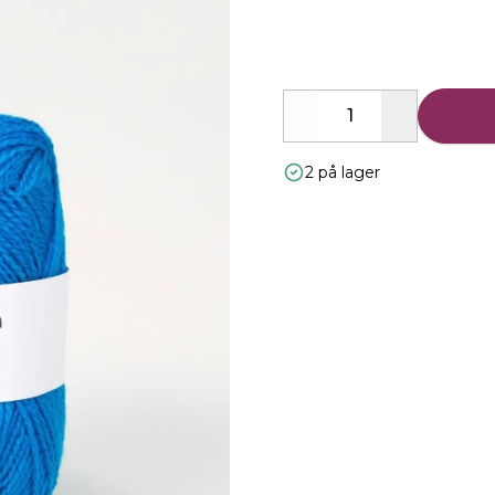
Description
Decrease
Increase
2 på lager