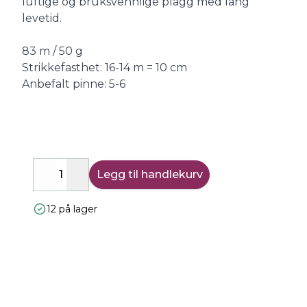
luftige og bruksvennlige plagg med lang
levetid.
83 m / 50 g
Strikkefasthet: 16-14 m = 10 cm
Anbefalt pinne: 5-6
Legg til handlekurv
Decrease
Increase
12 på lager