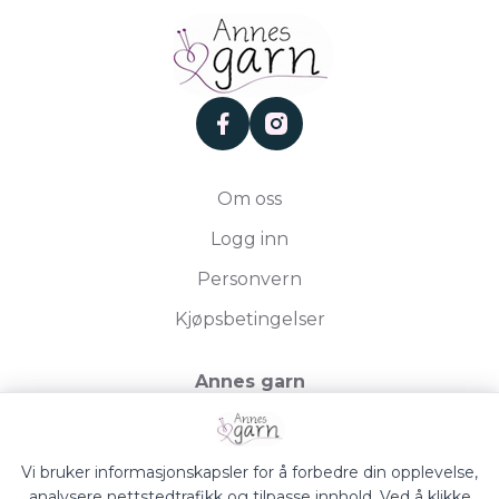
facebook
instagram
Om oss
Logg inn
Personvern
Kjøpsbetingelser
Annes garn
Storgata 19, 2750 Gran
Org.nr. 994050613
Vi bruker informasjonskapsler for å forbedre din opplevelse,
analysere nettstedtrafikk og tilpasse innhold. Ved å klikke