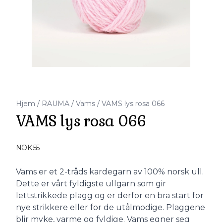
Hjem
/
RAUMA
/
Vams
/
VAMS lys rosa 066
VAMS lys rosa 066
Produktdetaljer
NOK 55
Description
Vams er et 2-tråds kardegarn av 100% norsk ull.
Dette er vårt fyldigste ullgarn som gir
lettstrikkede plagg og er derfor en bra start for
nye strikkere eller for de utålmodige. Plaggene
blir myke, varme og fyldige. Vams egner seg