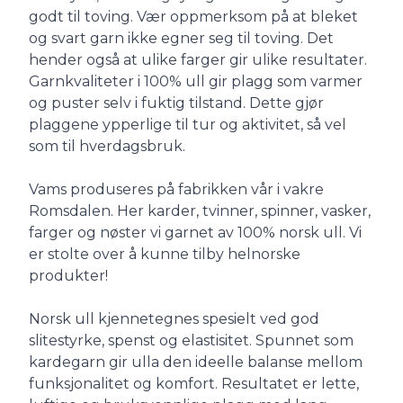
godt til toving. Vær oppmerksom på at bleket
og svart garn ikke egner seg til toving. Det
hender også at ulike farger gir ulike resultater.
Garnkvaliteter i 100% ull gir plagg som varmer
og puster selv i fuktig tilstand. Dette gjør
plaggene ypperlige til tur og aktivitet, så vel
som til hverdagsbruk.
Vams produseres på fabrikken vår i vakre
Romsdalen. Her karder, tvinner, spinner, vasker,
farger og nøster vi garnet av 100% norsk ull. Vi
er stolte over å kunne tilby helnorske
produkter!
Norsk ull kjennetegnes spesielt ved god
slitestyrke, spenst og elastisitet. Spunnet som
kardegarn gir ulla den ideelle balanse mellom
funksjonalitet og komfort. Resultatet er lette,