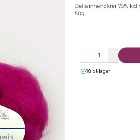
Description
Bella inneholder 75% kid 
50g.
Decrease
Increase
18 på lager