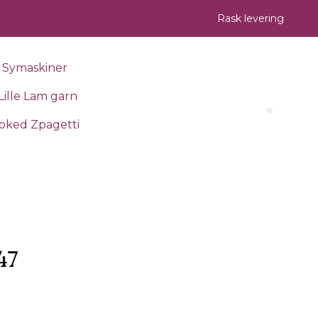
Rask levering
Symaskiner
Lille Lam garn
Search 
oked Zpagetti
47