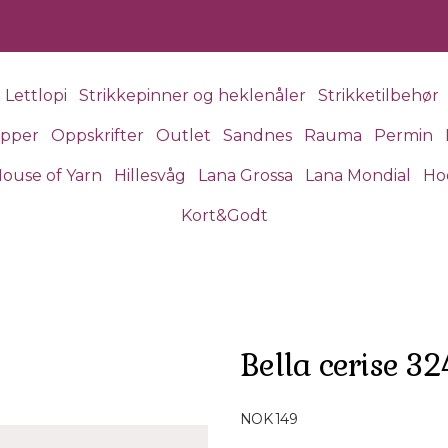
Lettlopi
Strikkepinner og heklenåler
Strikketilbehør
apper
Oppskrifter
Outlet
Sandnes
Rauma
Permin
ouse of Yarn
Hillesvåg
Lana Grossa
Lana Mondial
Ho
Kort&Godt
Bella cerise 32
Produktdetaljer
NOK 149