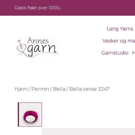
Skip to main content
Gratis frakt over 1000,-
Lang Yarns
Vesker og m
Garnstudio
H
Hjem
/
Permin
/
Bella
/
Bella cerise 3247