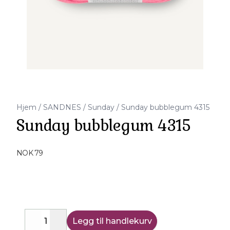
Hjem
/
SANDNES
/
Sunday
/
Sunday bubblegum 4315
Sunday bubblegum 4315
Produktdetaljer
NOK 79
Description
Legg til handlekurv
Decrease
Increase