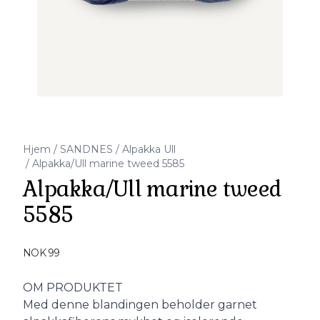
Hjem
/
SANDNES
/
Alpakka Ull
/
Alpakka/Ull marine tweed 5585
Alpakka/Ull marine tweed
5585
Produktdetaljer
NOK 99
Description
OM PRODUKTET
Med denne blandingen beholder garnet