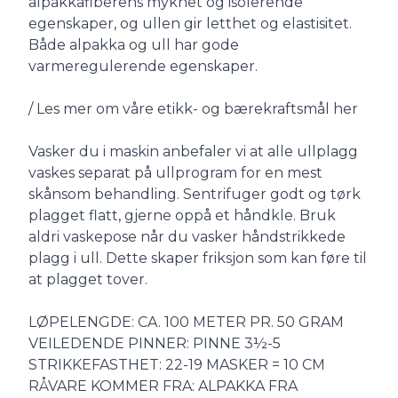
alpakkafiberens mykhet og isolerende
egenskaper, og ullen gir letthet og elastisitet.
Både alpakka og ull har gode
varmeregulerende egenskaper.
/ Les mer om våre etikk- og bærekraftsmål her
Vasker du i maskin anbefaler vi at alle ullplagg
vaskes separat på ullprogram for en mest
skånsom behandling. Sentrifuger godt og tørk
plagget flatt, gjerne oppå et håndkle. Bruk
aldri vaskepose når du vasker håndstrikkede
plagg i ull. Dette skaper friksjon som kan føre til
at plagget tover.
LØPELENGDE: CA. 100 METER PR. 50 GRAM
VEILEDENDE PINNER: PINNE 3½-5
STRIKKEFASTHET: 22-19 MASKER = 10 CM
RÅVARE KOMMER FRA: ALPAKKA FRA