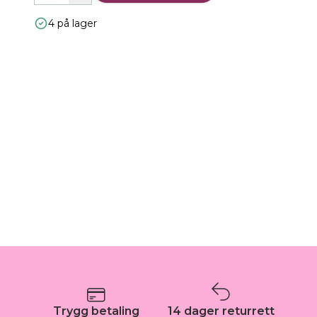
4 på lager
Trygg betaling
14 dager returrett