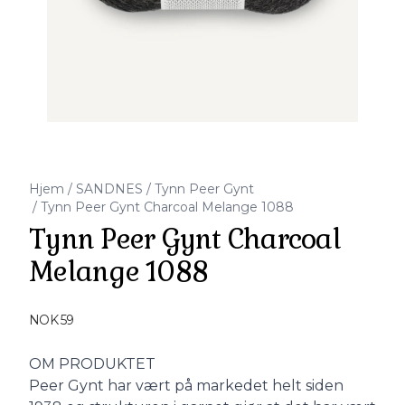
Hjem
/
SANDNES
/
Tynn Peer Gynt
/
Tynn Peer Gynt Charcoal Melange 1088
Tynn Peer Gynt Charcoal
Melange 1088
Produktdetaljer
NOK 59
Description
OM PRODUKTET
Peer Gynt har vært på markedet helt siden