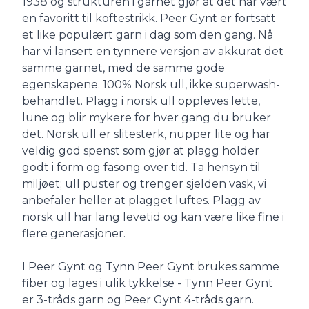
1938 og strukturen i garnet gjør at det har vært
en favoritt til koftestrikk. Peer Gynt er fortsatt
et like populært garn i dag som den gang. Nå
har vi lansert en tynnere versjon av akkurat det
samme garnet, med de samme gode
egenskapene. 100% Norsk ull, ikke superwash-
behandlet. Plagg i norsk ull oppleves lette,
lune og blir mykere for hver gang du bruker
det. Norsk ull er slitesterk, nupper lite og har
veldig god spenst som gjør at plagg holder
godt i form og fasong over tid. Ta hensyn til
miljøet; ull puster og trenger sjelden vask, vi
anbefaler heller at plagget luftes. Plagg av
norsk ull har lang levetid og kan være like fine i
flere generasjoner.
I Peer Gynt og Tynn Peer Gynt brukes samme
fiber og lages i ulik tykkelse - Tynn Peer Gynt
er 3-tråds garn og Peer Gynt 4-tråds garn.