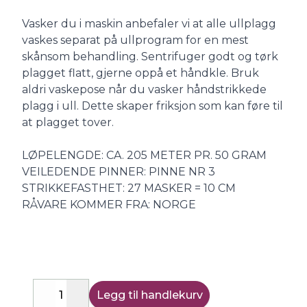
Vasker du i maskin anbefaler vi at alle ullplagg
vaskes separat på ullprogram for en mest
skånsom behandling. Sentrifuger godt og tørk
plagget flatt, gjerne oppå et håndkle. Bruk
aldri vaskepose når du vasker håndstrikkede
plagg i ull. Dette skaper friksjon som kan føre til
at plagget tover.
LØPELENGDE: CA. 205 METER PR. 50 GRAM
VEILEDENDE PINNER: PINNE NR 3
STRIKKEFASTHET: 27 MASKER = 10 CM
RÅVARE KOMMER FRA: NORGE
Legg til handlekurv
Decrease
Increase