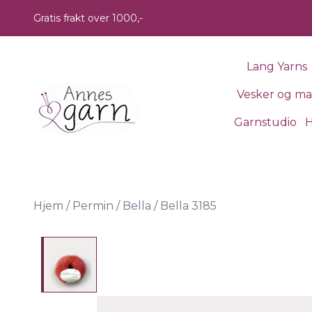
Skip to main content
Gratis frakt over 1000,-
Lang Yarns
Vesker og m
Garnstudio
H
Hjem
/
Permin
/
Bella
/
Bella 3185