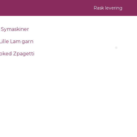
Rask levering
Symaskiner
Lille Lam garn
Search 
oked Zpagetti