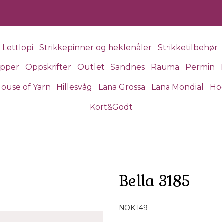
Lettlopi
Strikkepinner og heklenåler
Strikketilbehør
apper
Oppskrifter
Outlet
Sandnes
Rauma
Permin
ouse of Yarn
Hillesvåg
Lana Grossa
Lana Mondial
Ho
Kort&Godt
Bella 3185
Produktdetaljer
NOK 149