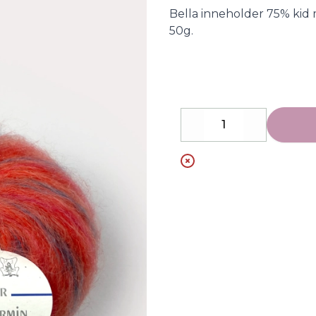
Description
Bella inneholder 75% kid 
50g.
Decrease
Increase