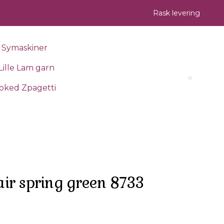
Rask levering
Symaskiner
Lille Lam garn
Search 
oked Zpagetti
ir spring green 8733