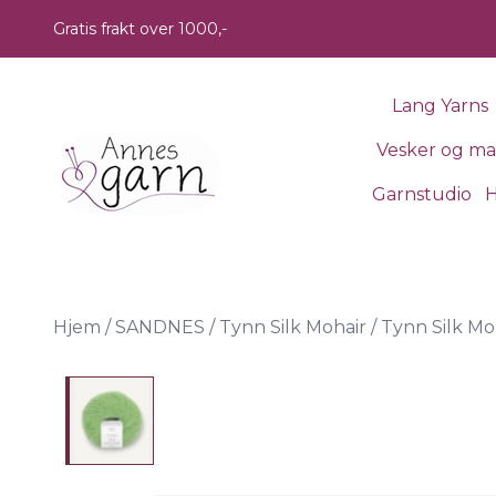
Skip to main content
Gratis frakt over 1000,-
Lang Yarns
Vesker og m
Garnstudio
H
Hjem
/
SANDNES
/
Tynn Silk Mohair
/
Tynn Silk Mo