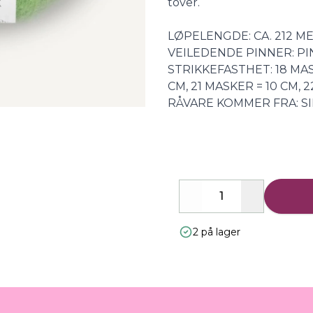
tover.
LØPELENGDE: CA. 212 M
VEILEDENDE PINNER: PI
STRIKKEFASTHET: 18 MASK
CM, 21 MASKER = 10 CM, 
RÅVARE KOMMER FRA: SI
Decrease
Increase
2 på lager