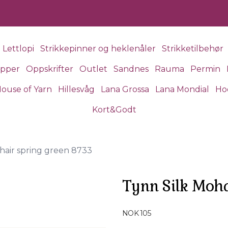
Lettlopi
Strikkepinner og heklenåler
Strikketilbehør
apper
Oppskrifter
Outlet
Sandnes
Rauma
Permin
ouse of Yarn
Hillesvåg
Lana Grossa
Lana Mondial
Ho
Kort&Godt
hair spring green 8733
Tynn Silk Moha
Produktdetaljer
NOK 105