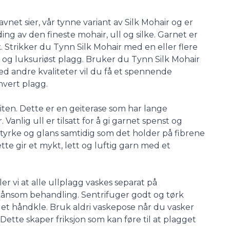
vnet sier, vår tynne variant av Silk Mohair og er
ng av den fineste mohair, ull og silke. Garnet er
k. Strikker du Tynn Silk Mohair med en eller flere
tig og luksuriøst plagg. Bruker du Tynn Silk Mohair
 andre kvaliteter vil du få et spennende
hvert plagg.
iten. Dette er en geiterase som har lange
 Vanlig ull er tilsatt for å gi garnet spenst og
styrke og glans samtidig som det holder på fibrene
ette gir et mykt, lett og luftig garn med et
er vi at alle ullplagg vaskes separat på
kånsom behandling. Sentrifuger godt og tørk
å et håndkle. Bruk aldri vaskepose når du vasker
 Dette skaper friksjon som kan føre til at plagget