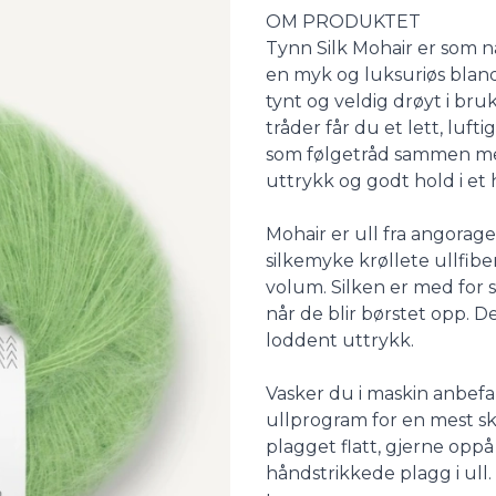
Description
OM PRODUKTET
Tynn Silk Mohair er som na
en myk og luksuriøs blandi
tynt og veldig drøyt i bru
tråder får du et lett, luf
som følgetråd sammen med
uttrykk og godt hold i et 
Mohair er ull fra angorage
silkemyke krøllete ullfiber.
volum. Silken er med for 
når de blir børstet opp. D
loddent uttrykk.
Vasker du i maskin anbefal
ullprogram for en mest s
plagget flatt, gjerne opp
håndstrikkede plagg i ull.