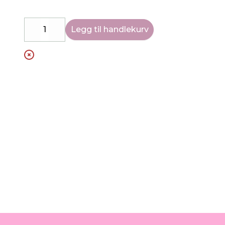
Legg til handlekurv
Decrease
Increase