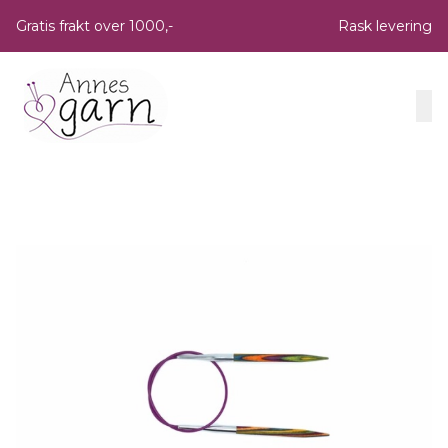
Skip to main content
Gratis frakt over 1000,-
Rask levering