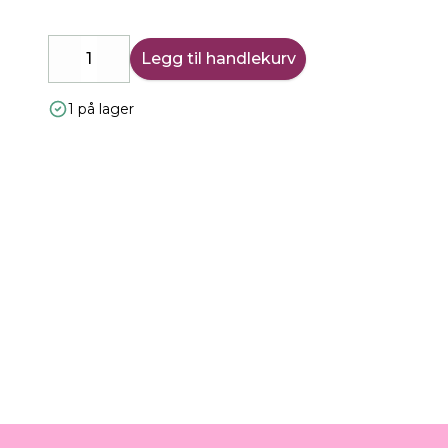
Legg til handlekurv
Decrease
Increase
1 på lager