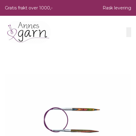
Skip to main content
Gratis frakt over 1000,-
Rask levering