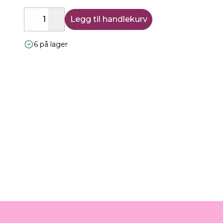
Legg til handlekurv
Decrease
Increase
6 på lager