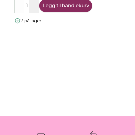
Legg til handlekurv
Decrease
Increase
7 på lager