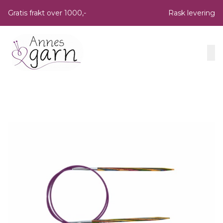
Skip to main content
Gratis frakt over 1000,-
Rask levering