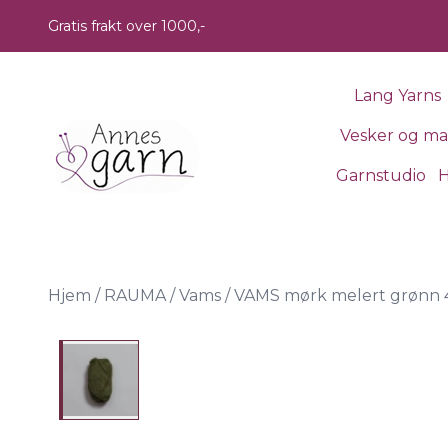
Skip to main content
Gratis frakt over 1000,-
Lang Yarns
Vesker og m
Garnstudio
H
Hjem
/
RAUMA
/
Vams
/
VAMS mørk melert grønn 