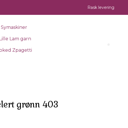
Rask levering
Symaskiner
Lille Lam garn
Search 
oked Zpagetti
ert grønn 403