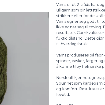
Description
Vams er et 2-tråds kardega
ullgarn som gir lettstrikk
strikkere eller for de utå
Vams egner seg godt til t
ikke egner seg til toving. 
resultater. Garnkvaliteter
fuktig tilstand. Dette gjør
til hverdagsbruk.
Vams produseres på fabrik
spinner, vasker, farger og 
å kunne tilby helnorske 
Norsk ull kjennetegnes spes
Spunnet som kardegarn gi
og komfort. Resultatet er
levetid.