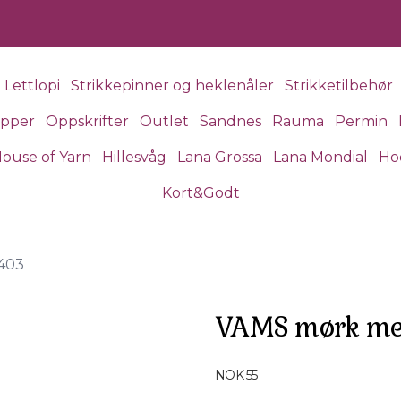
Lettlopi
Strikkepinner og heklenåler
Strikketilbehør
apper
Oppskrifter
Outlet
Sandnes
Rauma
Permin
ouse of Yarn
Hillesvåg
Lana Grossa
Lana Mondial
Ho
Kort&Godt
403
VAMS mørk mel
Produktdetaljer
NOK 55