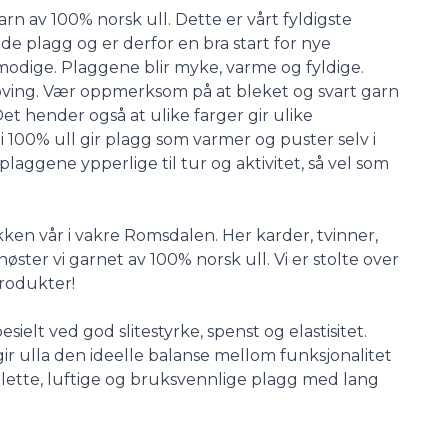
rn av 100% norsk ull. Dette er vårt fyldigste
ede plagg og er derfor en bra start for nye
lmodige. Plaggene blir myke, varme og fyldige.
oving. Vær oppmerksom på at bleket og svart garn
Det hender også at ulike farger gir ulike
 i 100% ull gir plagg som varmer og puster selv i
 plaggene ypperlige til tur og aktivitet, så vel som
ken vår i vakre Romsdalen. Her karder, tvinner,
nøster vi garnet av 100% norsk ull. Vi er stolte over
produkter!
ielt ved god slitestyrke, spenst og elastisitet.
r ulla den ideelle balanse mellom funksjonalitet
 lette, luftige og bruksvennlige plagg med lang