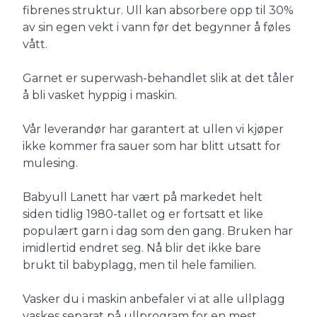
fibrenes struktur. Ull kan absorbere opp til 30%
av sin egen vekt i vann før det begynner å føles
vått.
Garnet er superwash-behandlet slik at det tåler
å bli vasket hyppig i maskin.
Vår leverandør har garantert at ullen vi kjøper
ikke kommer fra sauer som har blitt utsatt for
mulesing.
Babyull Lanett har vært på markedet helt
siden tidlig 1980-tallet og er fortsatt et like
populært garn i dag som den gang. Bruken har
imidlertid endret seg. Nå blir det ikke bare
brukt til babyplagg, men til hele familien.
Vasker du i maskin anbefaler vi at alle ullplagg
vaskes separat på ullprogram for en mest