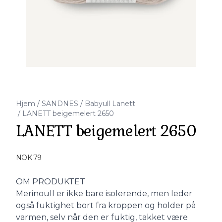
Hjem
/
SANDNES
/
Babyull Lanett
/
LANETT beigemelert 2650
LANETT beigemelert 2650
Produktdetaljer
NOK 79
Description
OM PRODUKTET
Merinoull er ikke bare isolerende, men leder
også fuktighet bort fra kroppen og holder på
varmen, selv når den er fuktig, takket være