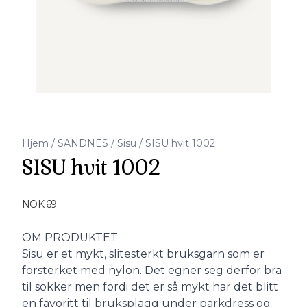
Hjem
/
SANDNES
/
Sisu
/
SISU hvit 1002
SISU hvit 1002
Produktdetaljer
NOK 69
Description
OM PRODUKTET
Sisu er et mykt, slitesterkt bruksgarn som er
forsterket med nylon. Det egner seg derfor bra
til sokker men fordi det er så mykt har det blitt
en favoritt til bruksplagg under parkdress og