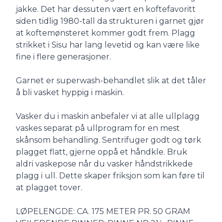
jakke. Det har dessuten vært en koftefavoritt
siden tidlig 1980-tall da strukturen i garnet gjør
at koftemønsteret kommer godt frem. Plagg
strikket i Sisu har lang levetid og kan være like
fine i flere generasjoner.
Garnet er superwash-behandlet slik at det tåler
å bli vasket hyppig i maskin.
Vasker du i maskin anbefaler vi at alle ullplagg
vaskes separat på ullprogram for en mest
skånsom behandling. Sentrifuger godt og tørk
plagget flatt, gjerne oppå et håndkle. Bruk
aldri vaskepose når du vasker håndstrikkede
plagg i ull. Dette skaper friksjon som kan føre til
at plagget tover.
LØPELENGDE: CA. 175 METER PR. 50 GRAM