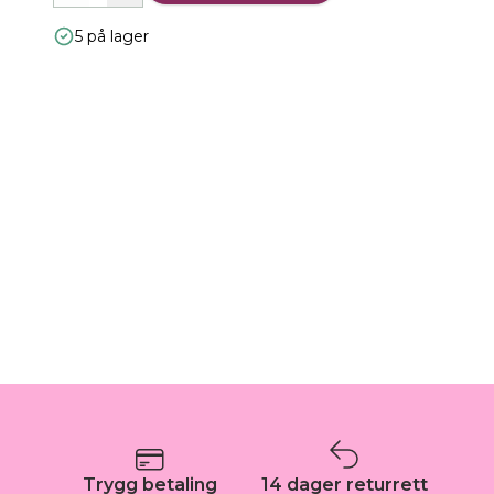
5 på lager
Trygg betaling
14 dager returrett