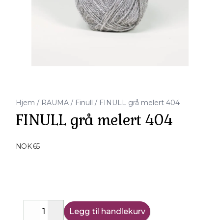
Hjem
/
RAUMA
/
Finull
/
FINULL grå melert 404
FINULL grå melert 404
Produktdetaljer
NOK 65
Description
Legg til handlekurv
Decrease
Increase