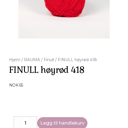
Hjem
/
RAUMA
/
Finull
/
FINULL høyrød 418
FINULL høyrød 418
Produktdetaljer
NOK 65
Description
Legg til handlekurv
Decrease
Increase