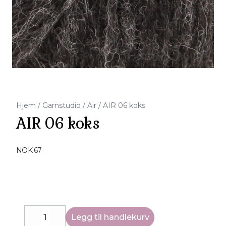
Hjem
/
Garnstudio
/
Air
/
AIR 06 koks
AIR 06 koks
Produktdetaljer
NOK 67
Description
Legg til handlekurv
Decrease
Increase