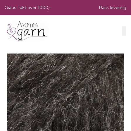
Skip to main content
Gratis frakt over 1000,-
Rask levering