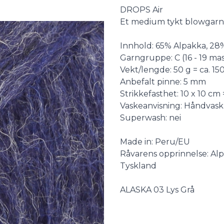
Description
DROPS Air
Et medium tykt blowgarn 
Innhold: 65% Alpakka, 28
Garngruppe: C (16 - 19 mask
Vekt/lengde: 50 g = ca. 15
Anbefalt pinne: 5 mm
Strikkefasthet: 10 x 10 cm 
Vaskeanvisning: Håndvask, 
Superwash: nei
Made in: Peru/EU
Råvarens opprinnelse: Alp
Tyskland
ALASKA 03 Lys Grå