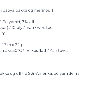
i babyalpakka og merinoull
% Polyamid, 7% Ull
er) / 10 ply / aran / worsted
0 m
= 17 m x 22 p
maks 30°C / Tørkes flatt / Kan toves
akka og ull fra Sør-Amerika, polyamide fra