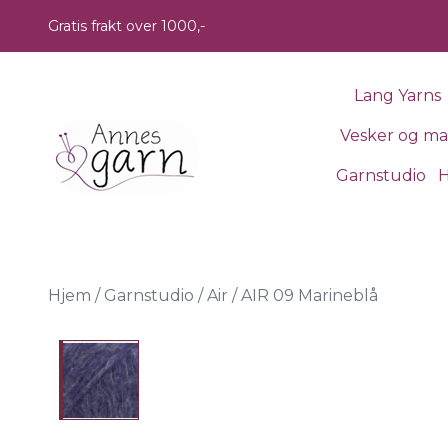
Skip to main content
Gratis frakt over 1000,-
Lang Yarns
Vesker og m
Garnstudio
H
Hjem
/
Garnstudio
/
Air
/
AIR 09 Marineblå