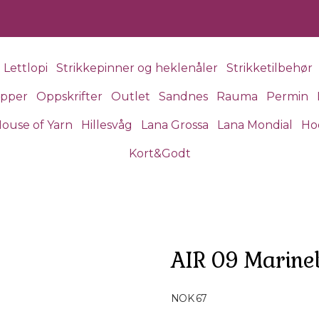
Lettlopi
Strikkepinner og heklenåler
Strikketilbehør
apper
Oppskrifter
Outlet
Sandnes
Rauma
Permin
ouse of Yarn
Hillesvåg
Lana Grossa
Lana Mondial
Ho
Kort&Godt
AIR 09 Marine
Produktdetaljer
NOK 67