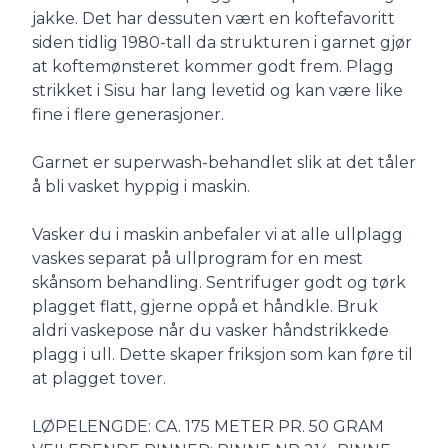
jakke. Det har dessuten vært en koftefavoritt
siden tidlig 1980-tall da strukturen i garnet gjør
at koftemønsteret kommer godt frem. Plagg
strikket i Sisu har lang levetid og kan være like
fine i flere generasjoner.
Garnet er superwash-behandlet slik at det tåler
å bli vasket hyppig i maskin.
Vasker du i maskin anbefaler vi at alle ullplagg
vaskes separat på ullprogram for en mest
skånsom behandling. Sentrifuger godt og tørk
plagget flatt, gjerne oppå et håndkle. Bruk
aldri vaskepose når du vasker håndstrikkede
plagg i ull. Dette skaper friksjon som kan føre til
at plagget tover.
LØPELENGDE: CA. 175 METER PR. 50 GRAM