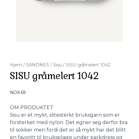
Hjem
/
SANDNES
/
Sisu
/
SISU gråmelert 1042
SISU gråmelert 1042
Produktdetaljer
NOK 69
Description
OM PRODUKTET
Sisu er et mykt, slitesterkt bruksgarn som er
forsterket med nylon. Det egner seg derfor bra
til sokker men fordi det er så mykt har det blitt
en favoritt til bruksplagg under parkdress og