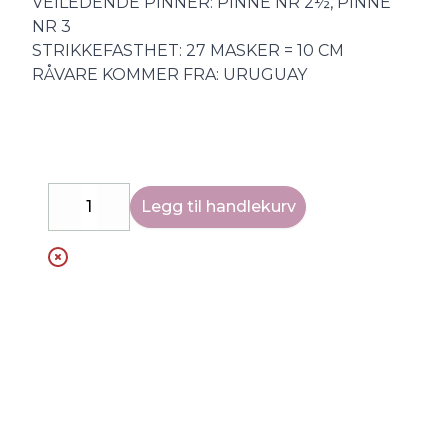
VEILEDENDE PINNER: PINNE NR 2½, PINNE
NR 3
STRIKKEFASTHET: 27 MASKER = 10 CM
RÅVARE KOMMER FRA: URUGUAY
Legg til handlekurv
Decrease
Increase