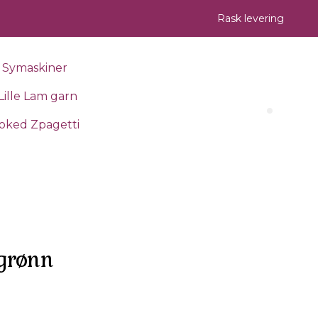
Rask levering
Symaskiner
Lille Lam garn
Search 
oked Zpagetti
ågrønn