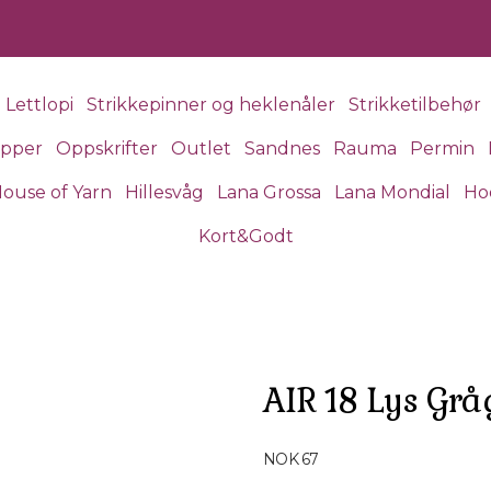
Lettlopi
Strikkepinner og heklenåler
Strikketilbehør
apper
Oppskrifter
Outlet
Sandnes
Rauma
Permin
ouse of Yarn
Hillesvåg
Lana Grossa
Lana Mondial
Ho
Kort&Godt
AIR 18 Lys Gr
Produktdetaljer
NOK 67