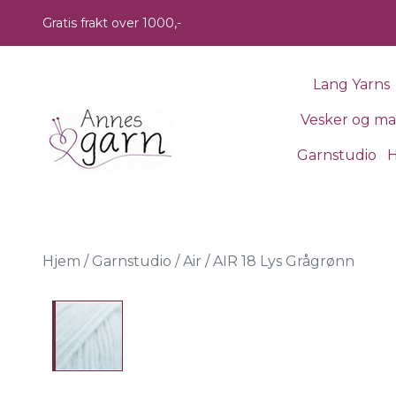
Skip to main content
Gratis frakt over 1000,-
Lang Yarns
Vesker og m
Garnstudio
H
Hjem
/
Garnstudio
/
Air
/
AIR 18 Lys Grågrønn