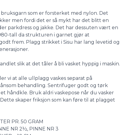
kt bruksgarn som er forsterket med nylon. Det
okker men fordi det er så mykt har det blitt en
nder parkdress og jakke. Det har dessuten vært en
1980-tall da strukturen i garnet gjør at
t frem. Plagg strikket i Sisu har lang levetid og
generasjoner.
let slik at det tåler å bli vasket hyppig i maskin.
er vi at alle ullplagg vaskes separat på
kånsom behandling. Sentrifuger godt og tørk
å et håndkle. Bruk aldri vaskepose når du vasker
 Dette skaper friksjon som kan føre til at plagget
ETER PR. 50 GRAM
NNE NR 2½, PINNE NR 3