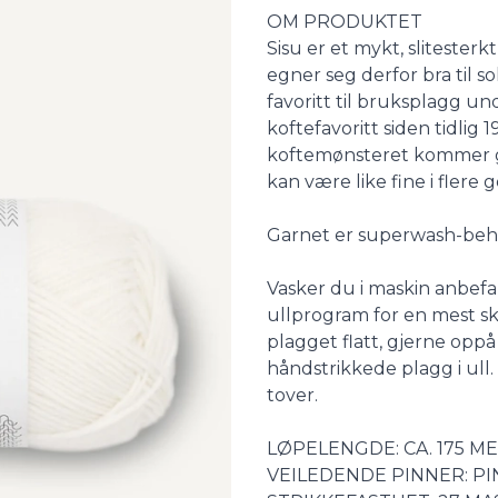
Description
OM PRODUKTET
Sisu er et mykt, slitester
egner seg derfor bra til s
favoritt til bruksplagg u
koftefavoritt siden tidlig 
koftemønsteret kommer god
kan være like fine i flere 
Garnet er superwash-behand
Vasker du i maskin anbefal
ullprogram for en mest s
plagget flatt, gjerne opp
håndstrikkede plagg i ull.
tover.
LØPELENGDE: CA. 175 M
VEILEDENDE PINNER: PI