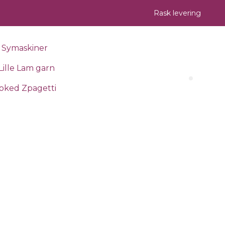
Rask levering
Symaskiner
Lille Lam garn
Search 
oked Zpagetti