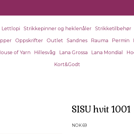
Lettlopi
Strikkepinner og heklenåler
Strikketilbehør
apper
Oppskrifter
Outlet
Sandnes
Rauma
Permin
ouse of Yarn
Hillesvåg
Lana Grossa
Lana Mondial
Ho
Kort&Godt
SISU hvit 1001
Produktdetaljer
NOK 69