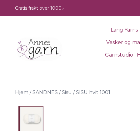
Skip to main content
Gratis frakt over 1000,-
Lang Yarns
Vesker og m
Garnstudio
H
Hjem
/
SANDNES
/
Sisu
/
SISU hvit 1001