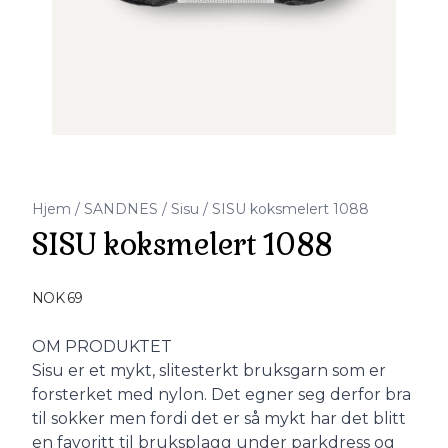
Hjem
/
SANDNES
/
Sisu
/
SISU koksmelert 1088
SISU koksmelert 1088
Produktdetaljer
NOK 69
Description
OM PRODUKTET
Sisu er et mykt, slitesterkt bruksgarn som er
forsterket med nylon. Det egner seg derfor bra
til sokker men fordi det er så mykt har det blitt
en favoritt til bruksplagg under parkdress og