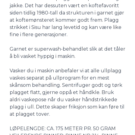
jakke. Det har dessuten vært en koftefavoritt
siden tidlig 1980-tall da strukturen i garnet gjør
at koftemønsteret kommer godt frem. Plagg
strikket i Sisu har lang levetid og kan være like
fine i flere generasjoner.
Garnet er superwash-behandlet slik at det tåler
å bli vasket hyppig i maskin.
Vasker du i maskin anbefaler vi at alle ullplagg
vaskes separat på ullprogram for en mest
skånsom behandling. Sentrifuger godt og tørk
plagget flatt, gjerne oppå et håndkle. Bruk
aldri vaskepose når du vasker håndstrikkede
plagg i ull. Dette skaper friksjon som kan føre til
at plagget tover.
LØPELENGDE: CA. 175 METER PR. 50 GRAM