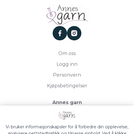
facebook
instagram
Om oss
Logg inn
Personvern
Kjøpsbetingelser
Annes garn
Storgata 19, 2750 Gran
Org.nr. 994050613
Vi bruker informasjonskapsler for å forbedre din opplevelse,
analysere nettstedtrafikk og tilpasse innhold. Ved å klikke