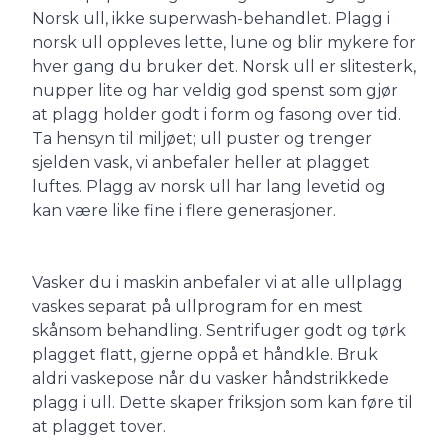
Norsk ull, ikke superwash-behandlet. Plagg i
norsk ull oppleves lette, lune og blir mykere for
hver gang du bruker det. Norsk ull er slitesterk,
nupper lite og har veldig god spenst som gjør
at plagg holder godt i form og fasong over tid.
Ta hensyn til miljøet; ull puster og trenger
sjelden vask, vi anbefaler heller at plagget
luftes. Plagg av norsk ull har lang levetid og
kan være like fine i flere generasjoner.
Vasker du i maskin anbefaler vi at alle ullplagg
vaskes separat på ullprogram for en mest
skånsom behandling. Sentrifuger godt og tørk
plagget flatt, gjerne oppå et håndkle. Bruk
aldri vaskepose når du vasker håndstrikkede
plagg i ull. Dette skaper friksjon som kan føre til
at plagget tover.