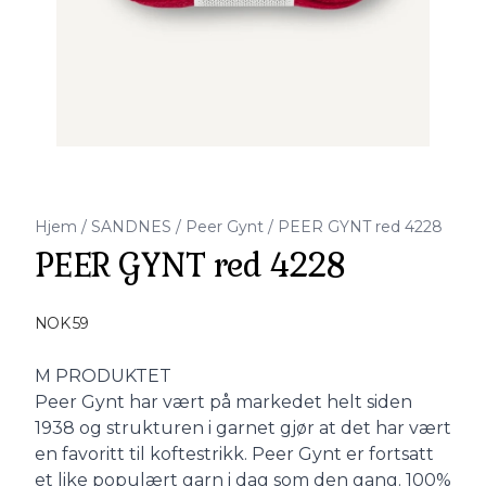
Hjem
/
SANDNES
/
Peer Gynt
/
PEER GYNT red 4228
PEER GYNT red 4228
Produktdetaljer
NOK 59
Description
M PRODUKTET
Peer Gynt har vært på markedet helt siden
1938 og strukturen i garnet gjør at det har vært
en favoritt til koftestrikk. Peer Gynt er fortsatt
et like populært garn i dag som den gang. 100%