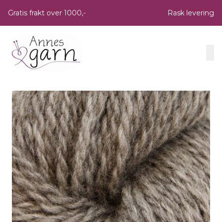
Skip to main content
Gratis frakt over 1000,-
Rask levering