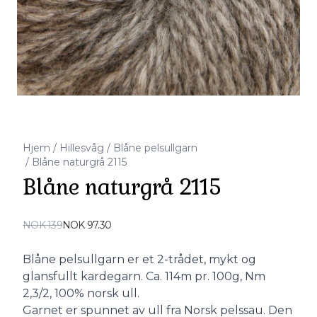
Hjem
/
Hillesvåg
/
Blåne pelsullgarn
/
Blåne naturgrå 2115
Blåne naturgrå 2115
Produktdetaljer
NOK 139
NOK 97.30
Description
Blåne pelsullgarn er et 2-trådet, mykt og
glansfullt kardegarn. Ca. 114m pr. 100g, Nm
2,3/2, 100% norsk ull.
Garnet er spunnet av ull fra Norsk pelssau. Den