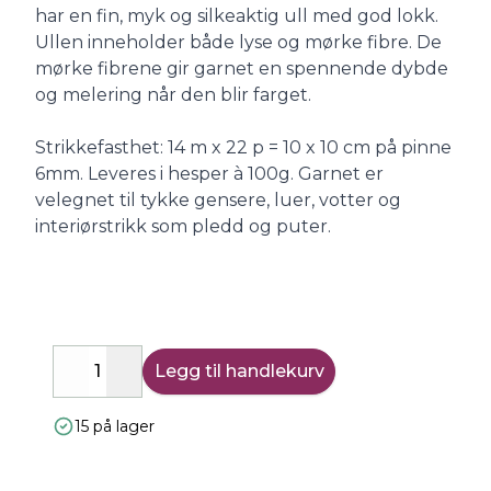
har en fin, myk og silkeaktig ull med god lokk.
Ullen inneholder både lyse og mørke fibre. De
mørke fibrene gir garnet en spennende dybde
og melering når den blir farget.
Strikkefasthet: 14 m x 22 p = 10 x 10 cm på pinne
6mm. Leveres i hesper à 100g. Garnet er
velegnet til tykke gensere, luer, votter og
interiørstrikk som pledd og puter.
Legg til handlekurv
Decrease
Increase
15 på lager