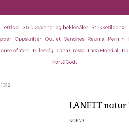
Lettlopi
Strikkepinner og heklenåler
Strikketilbehør
apper
Oppskrifter
Outlet
Sandnes
Rauma
Permin
ouse of Yarn
Hillesvåg
Lana Grossa
Lana Mondial
Ho
Kort&Godt
1012
LANETT natur 
Produktdetaljer
NOK 79