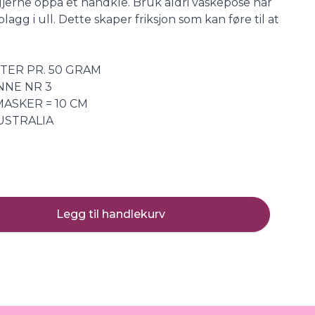
, gjerne oppå et håndkle. Bruk aldri vaskepose når
agg i ull. Dette skaper friksjon som kan føre til at
ETER PR. 50 GRAM
NNE NR 3
MASKER = 10 CM
USTRALIA
Legg til handlekurv