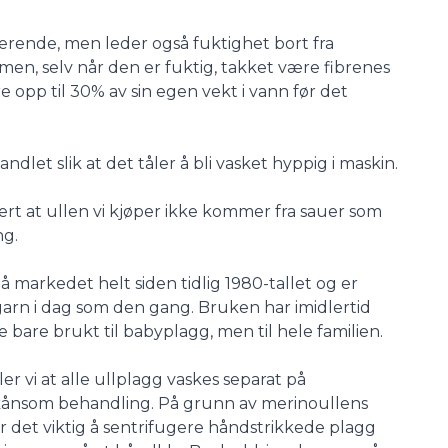
lerende, men leder også fuktighet bort fra
en, selv når den er fuktig, takket være fibrenes
e opp til 30% av sin egen vekt i vann før det
let slik at det tåler å bli vasket hyppig i maskin.
ert at ullen vi kjøper ikke kommer fra sauer som
ng.
 markedet helt siden tidlig 1980-tallet og er
 garn i dag som den gang. Bruken har imidlertid
e bare brukt til babyplagg, men til hele familien.
er vi at alle ullplagg vaskes separat på
kånsom behandling. På grunn av merinoullens
 det viktig å sentrifugere håndstrikkede plagg