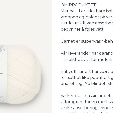
Description
OM PRODUKTET
Merinoull er ikke bare iso
kroppen og holder på varm
struktur. Ull kan absorber
begynner å føles vått.
Garnet er superwash-behand
Vår leverandør har garant
har blitt utsatt for mulesi
Babyull Lanett har vært på
fortsatt et like populært
endret seg. Nå blir det ikk
Vasker du i maskin anbefal
ullprogram for en mest s
unike absorberingsevne er