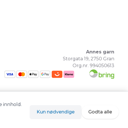
Annes garn
Storgata 19, 2750 Gran
Org.nr. 994050613
e innhold.
Kun nødvendige
Godta alle
Siden driftes av
Shoplabs