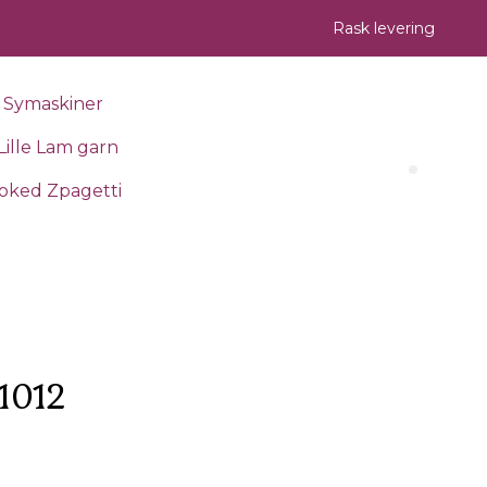
Rask levering
Symaskiner
Lille Lam garn
Search 
oked Zpagetti
1012