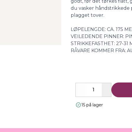
godt, før det tørkes flatt
du vasker håndstrikkede pl
plagget tover.
LØPELENGDE: CA. 175 M
VEILEDENDE PINNER: PI
STRIKKEFASTHET: 27-31 
RÅVARE KOMMER FRA: A
Decrease
Increase
15 på lager