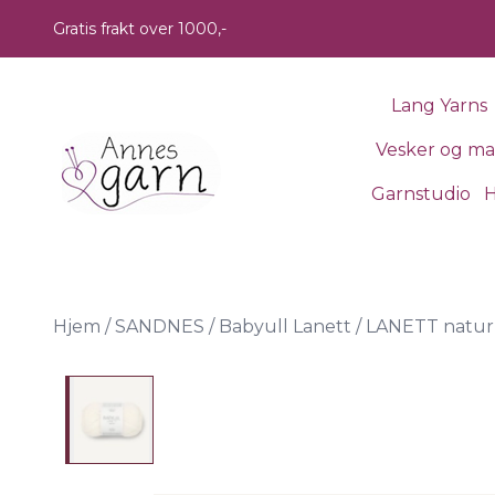
Skip to main content
Gratis frakt over 1000,-
Lang Yarns
Vesker og m
Garnstudio
H
Hjem
/
SANDNES
/
Babyull Lanett
/
LANETT natur 