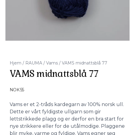
Hjem
/
RAUMA
/
Vams
/
VAMS midnattsblå 77
VAMS midnattsblå 77
Produktdetaljer
NOK 55
Description
Vams er et 2-tråds kardegarn av 100% norsk ull.
Dette er vårt fyldigste ullgarn som gir
lettstrikkede plagg og er derfor en bra start for
nye strikkere eller for de utålmodige. Plaggene
blir myke, varme og fyldige. Vams egner seg