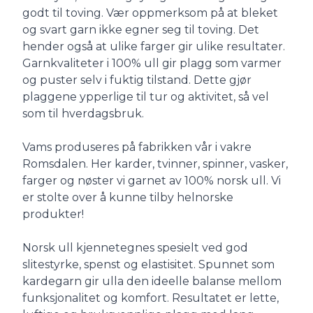
godt til toving. Vær oppmerksom på at bleket
og svart garn ikke egner seg til toving. Det
hender også at ulike farger gir ulike resultater.
Garnkvaliteter i 100% ull gir plagg som varmer
og puster selv i fuktig tilstand. Dette gjør
plaggene ypperlige til tur og aktivitet, så vel
som til hverdagsbruk.
Vams produseres på fabrikken vår i vakre
Romsdalen. Her karder, tvinner, spinner, vasker,
farger og nøster vi garnet av 100% norsk ull. Vi
er stolte over å kunne tilby helnorske
produkter!
Norsk ull kjennetegnes spesielt ved god
slitestyrke, spenst og elastisitet. Spunnet som
kardegarn gir ulla den ideelle balanse mellom
funksjonalitet og komfort. Resultatet er lette,