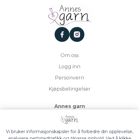
facebook
instagram
Om oss
Logg inn
Personvern
Kjøpsbetingelser
Annes garn
Storgata 19, 2750 Gran
Org.nr. 994050613
Vi bruker informasjonskapsler for å forbedre din opplevelse,
analysere nettstedtrafikk og tilpasse innhold. Ved å klikke