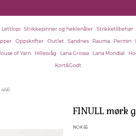
Lettlopi
Strikkepinner og heklenåler
Strikketilbehør
apper
Oppskrifter
Outlet
Sandnes
Rauma
Permin
ouse of Yarn
Hillesvåg
Lana Grossa
Lana Mondial
Ho
Kort&Godt
 466
FINULL mørk 
Produktdetaljer
NOK 65