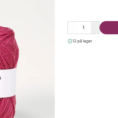
Description
Decrease
Increase
12 på lager