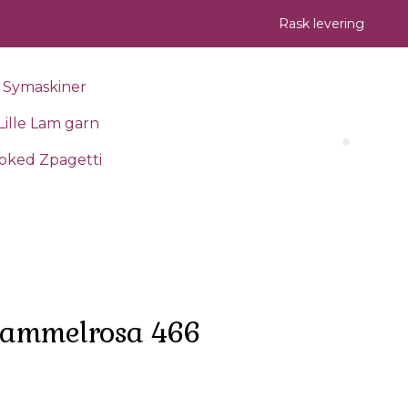
Rask levering
Symaskiner
Lille Lam garn
Search 
oked Zpagetti
gammelrosa 466