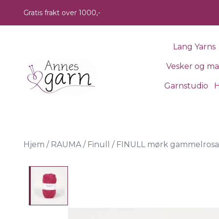
Skip to main content
Gratis frakt over 1000,-
Lang Yarns
Vesker og m
Garnstudio
H
Hjem
/
RAUMA
/
Finull
/
FINULL mørk gammelrosa