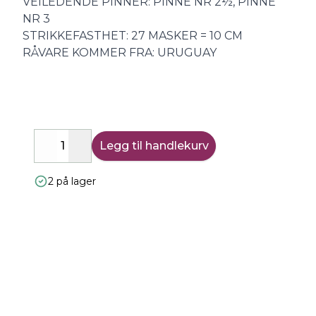
VEILEDENDE PINNER: PINNE NR 2½, PINNE
NR 3
STRIKKEFASTHET: 27 MASKER = 10 CM
RÅVARE KOMMER FRA: URUGUAY
Legg til handlekurv
Decrease
Increase
2 på lager