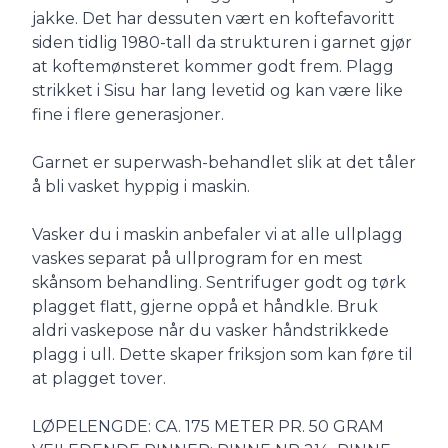
jakke. Det har dessuten vært en koftefavoritt
siden tidlig 1980-tall da strukturen i garnet gjør
at koftemønsteret kommer godt frem. Plagg
strikket i Sisu har lang levetid og kan være like
fine i flere generasjoner.
Garnet er superwash-behandlet slik at det tåler
å bli vasket hyppig i maskin.
Vasker du i maskin anbefaler vi at alle ullplagg
vaskes separat på ullprogram for en mest
skånsom behandling. Sentrifuger godt og tørk
plagget flatt, gjerne oppå et håndkle. Bruk
aldri vaskepose når du vasker håndstrikkede
plagg i ull. Dette skaper friksjon som kan føre til
at plagget tover.
LØPELENGDE: CA. 175 METER PR. 50 GRAM