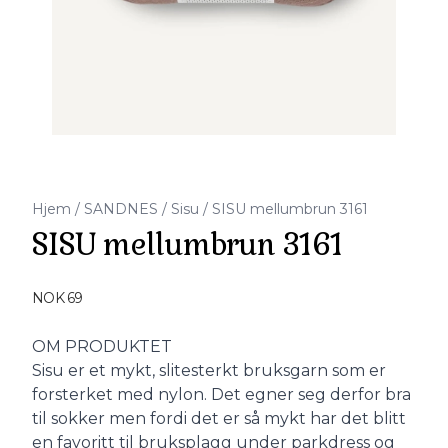
Hjem
/
SANDNES
/
Sisu
/
SISU mellumbrun 3161
SISU mellumbrun 3161
Produktdetaljer
NOK 69
Description
OM PRODUKTET
Sisu er et mykt, slitesterkt bruksgarn som er
forsterket med nylon. Det egner seg derfor bra
til sokker men fordi det er så mykt har det blitt
en favoritt til bruksplagg under parkdress og