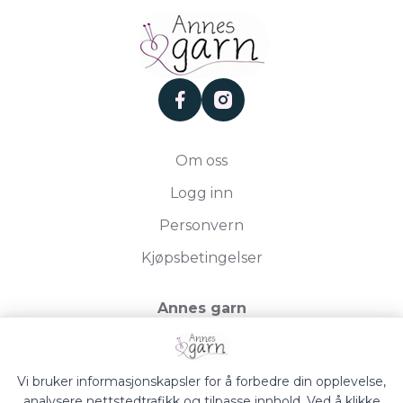
facebook
instagram
Om oss
Logg inn
Personvern
Kjøpsbetingelser
Annes garn
Storgata 19, 2750 Gran
Org.nr. 994050613
Vi bruker informasjonskapsler for å forbedre din opplevelse,
analysere nettstedtrafikk og tilpasse innhold. Ved å klikke