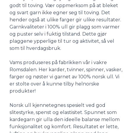
godt til toving. Vær oppmerksom på at bleket
og svart garn ikke egner seg til toving. Det
hender også at ulike farger gir ulike resultater.
Garnkvaliteter i 100% ull gir plagg som varmer
og puster selv i fuktig tilstand. Dette gjør
plaggene ypperlige til tur og aktivitet, så vel
som til hverdagsbruk.
Vams produseres på fabrikken vår i vakre
Romsdalen. Her karder, tvinner, spinner, vasker,
farger og nøster vi garnet av 100% norsk ull. Vi
er stolte over å kunne tilby helnorske
produkter!
Norsk ull kjennetegnes spesielt ved god
slitestyrke, spenst og elastisitet. Spunnet som
kardegarn gir ulla den ideelle balanse mellom
funksjonalitet og komfort. Resultatet er lette,