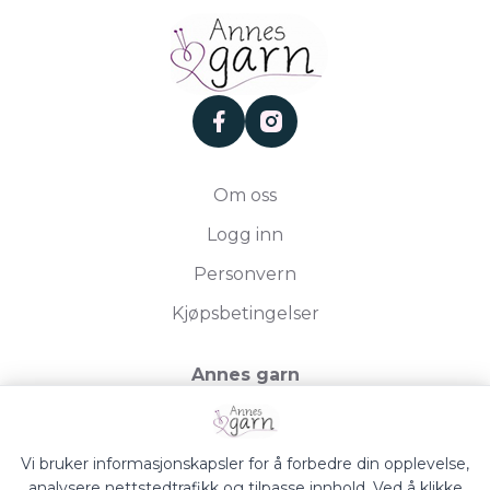
facebook
instagram
Om oss
Logg inn
Personvern
Kjøpsbetingelser
Annes garn
Storgata 19, 2750 Gran
Org.nr. 994050613
Vi bruker informasjonskapsler for å forbedre din opplevelse,
analysere nettstedtrafikk og tilpasse innhold. Ved å klikke