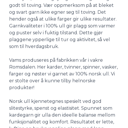
godt til toving. Vær oppmerksom på at bleket
og svart garn ikke egner seg til toving. Det
hender også at ulike farger gir ulike resultater.
Garnkvaliteter i 100% ull gir plagg som varmer
og puster selv i fuktig tilstand. Dette gjør
plaggene ypperlige til tur og aktivitet, så vel
som til hverdagsbruk.
Vams produseres på fabrikken vår i vakre
Romsdalen. Her karder, tvinner, spinner, vasker,
farger og nøster vi garnet av 100% norsk ull. Vi
er stolte over å kunne tilby helnorske
produkter!
Norsk ull kjennetegnes spesielt ved god
slitestyrke, spenst og elastisitet. Spunnet som
kardegarn gir ulla den ideelle balanse mellom
funksjonalitet og komfort. Resultatet er lette,