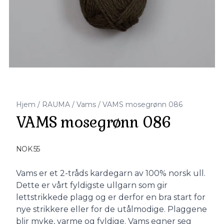
Hjem
/
RAUMA
/
Vams
/
VAMS mosegrønn 086
VAMS mosegrønn 086
Produktdetaljer
NOK 55
Description
Vams er et 2-tråds kardegarn av 100% norsk ull.
Dette er vårt fyldigste ullgarn som gir
lettstrikkede plagg og er derfor en bra start for
nye strikkere eller for de utålmodige. Plaggene
blir myke, varme og fyldige. Vams egner seg