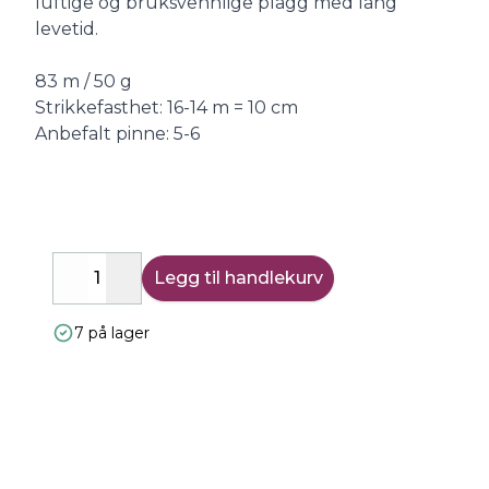
luftige og bruksvennlige plagg med lang
levetid.
83 m / 50 g
Strikkefasthet: 16-14 m = 10 cm
Anbefalt pinne: 5-6
Legg til handlekurv
Decrease
Increase
7 på lager