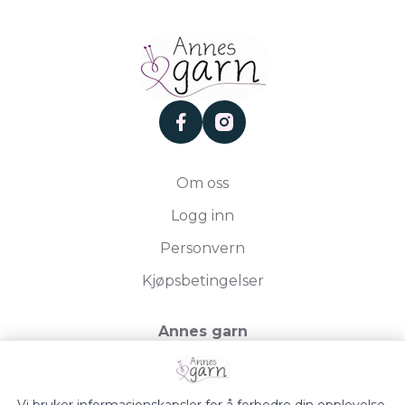
facebook
instagram
Om oss
Logg inn
Personvern
Kjøpsbetingelser
Annes garn
Storgata 19, 2750 Gran
Org.nr. 994050613