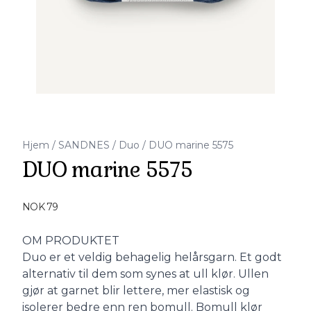
Hjem
/
SANDNES
/
Duo
/
DUO marine 5575
DUO marine 5575
Produktdetaljer
NOK 79
Description
OM PRODUKTET
Duo er et veldig behagelig helårsgarn. Et godt
alternativ til dem som synes at ull klør. Ullen
gjør at garnet blir lettere, mer elastisk og
isolerer bedre enn ren bomull. Bomull klør