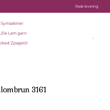
Rask levering
Symaskiner
Lille Lam garn
Search 
oked Zpagetti
llombrun 3161