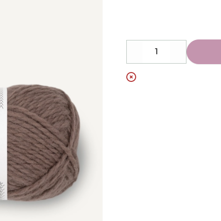
Description
Decrease
Increase