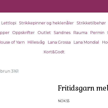
Lettlopi
Strikkepinner og heklenåler
Strikketilbehør
apper
Oppskrifter
Outlet
Sandnes
Rauma
Permin
ouse of Yarn
Hillesvåg
Lana Grossa
Lana Mondial
Ho
Kort&Godt
mbrun 3161
Fritidsgarn me
Produktdetaljer
NOK 55