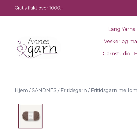
Skip to main content
Gratis frakt over 1000,-
Lang Yarns
Vesker og m
Garnstudio
H
Hjem
/
SANDNES
/
Fritidsgarn
/
Fritidsgarn mello