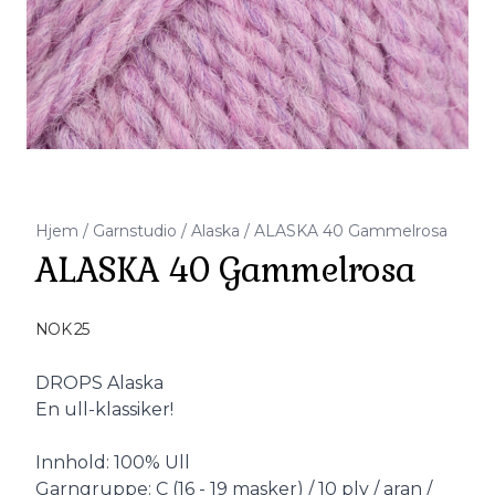
Hjem
/
Garnstudio
/
Alaska
/
ALASKA 40 Gammelrosa
ALASKA 40 Gammelrosa
Produktdetaljer
NOK 25
Description
DROPS Alaska
En ull-klassiker!
Innhold: 100% Ull
Garngruppe: C (16 - 19 masker) / 10 ply / aran /