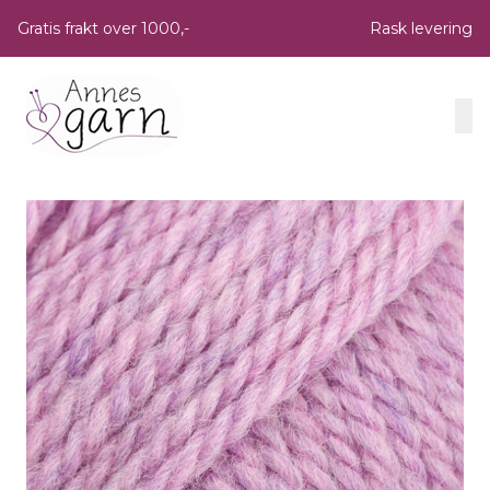
Skip to main content
Gratis frakt over 1000,-
Rask levering