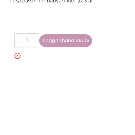
også passer for babyartikler (0-3 år).
Legg til handlekurv
Decrease
Increase